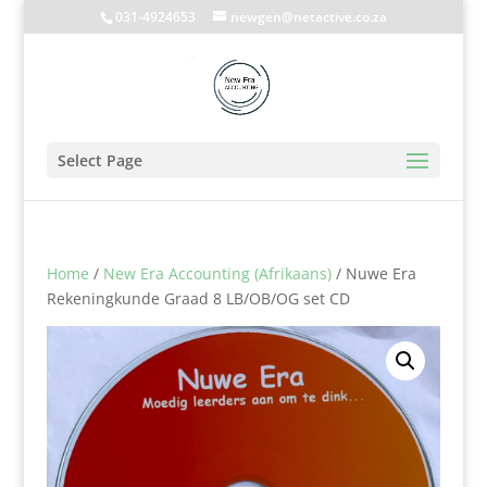
031-4924653
newgen@netactive.co.za
Select Page
Home
/
New Era Accounting (Afrikaans)
/ Nuwe Era
Rekeningkunde Graad 8 LB/OB/OG set CD