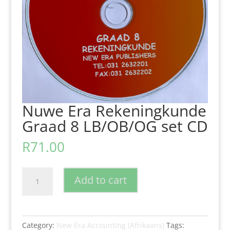
Nuwe Era Rekeningkunde
Graad 8 LB/OB/OG set CD
R
71.00
Nuwe
Add to cart
Era
Rekeningkunde
Graad
8
Category:
New Era Accounting (Afrikaans)
Tags: